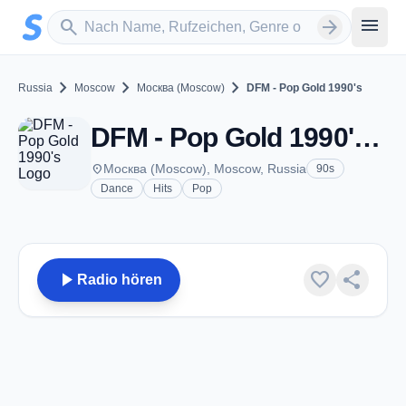
Zum Hauptinhalt springen
Sender suchen
menu
search
arrow_forward
chevron_right
chevron_right
chevron_right
Russia
Moscow
Москва (Moscow)
DFM - Pop Gold 1990's
DFM - Pop Gold 1990's - Москва (Moscow)
place
Москва (Moscow), Moscow, Russia
90s
Dance
Hits
Pop
play_arrow
favorite
share
Radio hören