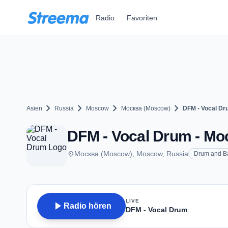
Zum Hauptinhalt springen
Radio
Favoriten
chevron_right
chevron_right
chevron_right
chevron_right
Asien
Russia
Moscow
Москва (Moscow)
DFM - Vocal D
DFM - Vocal Drum - М
place
Москва (Moscow), Moscow, Russia
Drum and B
LIVE
play_arrow
Radio hören
DFM - Vocal Drum