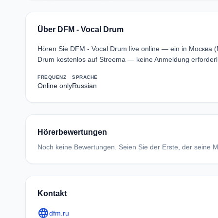
Über DFM - Vocal Drum
Hören Sie DFM - Vocal Drum live online — ein in Москва
Drum kostenlos auf Streema — keine Anmeldung erforderl
FREQUENZ
SPRACHE
Online only
Russian
Hörerbewertungen
Noch keine Bewertungen. Seien Sie der Erste, der seine Me
Kontakt
language
dfm.ru