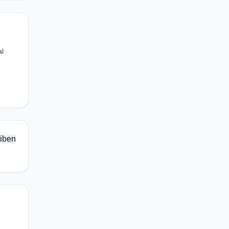
al
iben