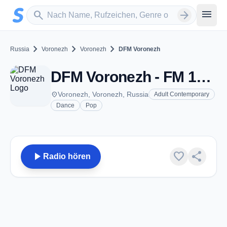
Zum Hauptinhalt springen
Sender suchen
menu
search
arrow_forward
chevron_right
chevron_right
chevron_right
Russia
Voronezh
Voronezh
DFM Voronezh
DFM Voronezh - FM 104.3 - Voronezh
place
Voronezh, Voronezh, Russia
Adult Contemporary
Dance
Pop
play_arrow
favorite
share
Radio hören