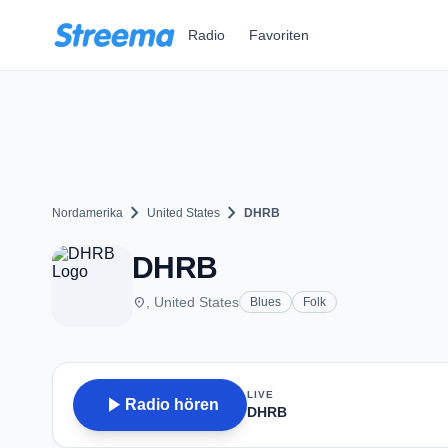
Zum Hauptinhalt springen
Radio
Favoriten
chevron_right
chevron_right
Nordamerika
United States
DHRB
DHRB
place
, United States
Blues
Folk
LIVE
play_arrow
Radio hören
DHRB