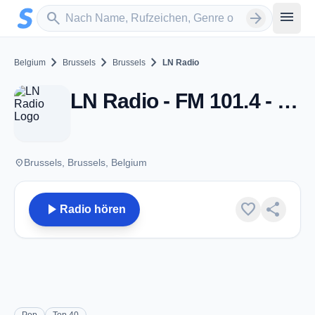
Zum Hauptinhalt springen
Sender suchen
menu
search
arrow_forward
chevron_right
chevron_right
chevron_right
Belgium
Brussels
Brussels
LN Radio
LN Radio - FM 101.4 - Brussels
place
Brussels, Brussels, Belgium
play_arrow
favorite
share
Radio hören