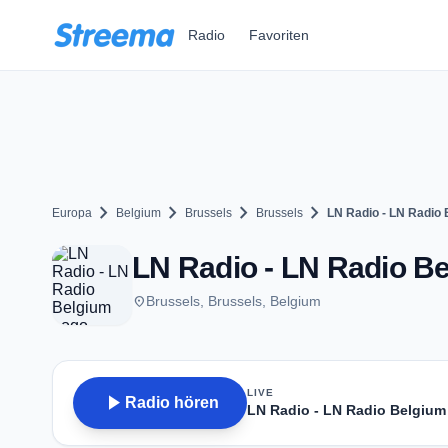
Zum Hauptinhalt springen
Radio
Favoriten
chevron_right
chevron_right
chevron_right
chevron_right
Europa
Belgium
Brussels
Brussels
LN Radio - LN Radio
LN Radio - LN Radio Be
place
Brussels, Brussels, Belgium
LIVE
play_arrow
Radio hören
LN Radio - LN Radio Belgium