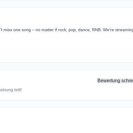
n’t miss one song – no matter if rock, pop, dance, RNB. We’re streamin
Bewertung schre
inung teilt!