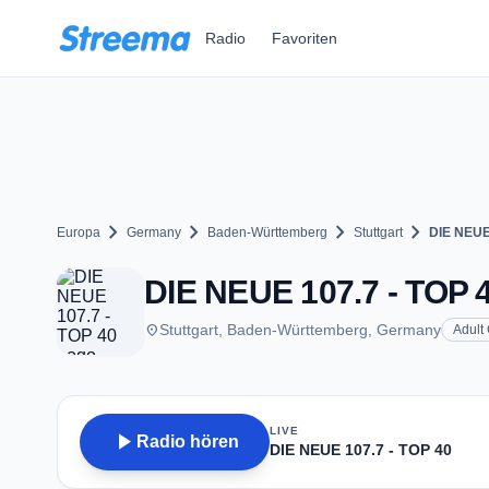
Zum Hauptinhalt springen
Radio
Favoriten
chevron_right
chevron_right
chevron_right
chevron_right
Europa
Germany
Baden-Württemberg
Stuttgart
DIE NEUE
DIE NEUE 107.7 - TOP 40
place
Stuttgart, Baden-Württemberg, Germany
Adult
LIVE
play_arrow
Radio hören
DIE NEUE 107.7 - TOP 40