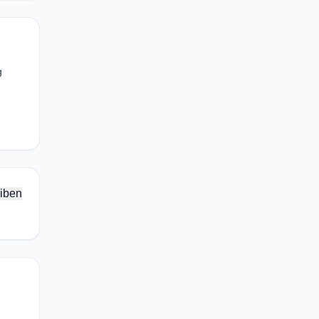
g
iben