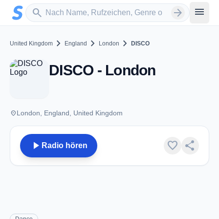
Zum Hauptinhalt springen
Sender suchen
menu
search
arrow_forward
chevron_right
chevron_right
chevron_right
United Kingdom
England
London
DISCO
DISCO - London
place
London, England, United Kingdom
play_arrow
favorite
share
Radio hören