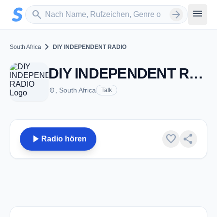
Zum Hauptinhalt springen
Sender suchen
menu
search
arrow_forward
chevron_right
South Africa
DIY INDEPENDENT RADIO
DIY INDEPENDENT RADIO
place
, South Africa
Talk
play_arrow
favorite
share
Radio hören