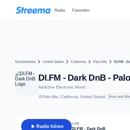
Zum Hauptinhalt springen
Radio
Favoriten
chevron_right
chevron_right
chevron_right
chevron_right
Nordamerika
United States
California
Palo Alto
DI.FM - 
DI.FM - Dark DnB - Palo
Addictive Electronic Music
place
Palo Alto, California, United States
Drum and Ba
LIVE
play_arrow
Radio hören
DI.FM - Dark DnB