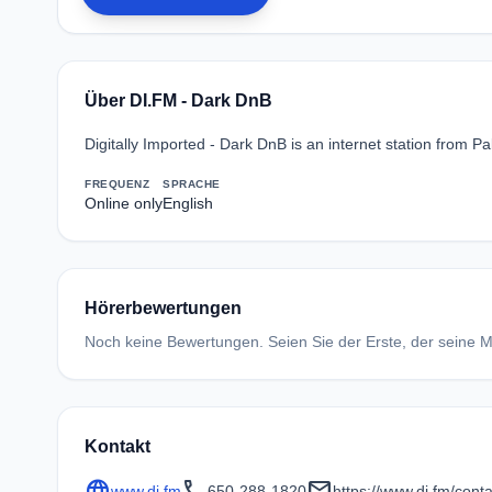
Über DI.FM - Dark DnB
Digitally Imported - Dark DnB is an internet station from Pa
FREQUENZ
SPRACHE
Online only
English
Hörerbewertungen
Noch keine Bewertungen. Seien Sie der Erste, der seine Me
Kontakt
language
call
mail
www.di.fm
650-288-1820
https://www.di.fm/conta