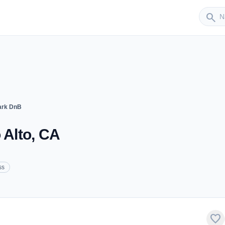
Sender
search
Dark DnB
 Alto, CA
ss
favorite