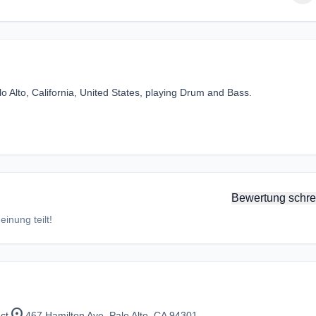
lo Alto, California, United States, playing Drum and Bass.
Bewertung schre
inung teilt!
location_on
ct
467 Hamilton Ave, Palo Alto, CA 94301