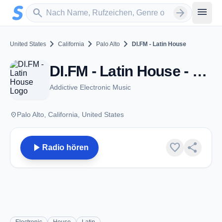
Zum Hauptinhalt springen
Sender suchen
menu
search
arrow_forward
chevron_right
chevron_right
chevron_right
United States
California
Palo Alto
DI.FM - Latin House
DI.FM - Latin House - Palo Alto, CA
Addictive Electronic Music
place
Palo Alto, California, United States
play_arrow
favorite
share
Radio hören