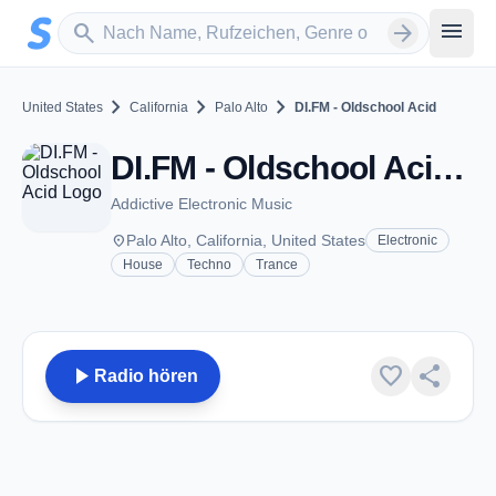
Zum Hauptinhalt springen
Sender suchen
menu
search
arrow_forward
chevron_right
chevron_right
chevron_right
United States
California
Palo Alto
DI.FM - Oldschool Acid
DI.FM - Oldschool Acid - Palo Alto, CA
Addictive Electronic Music
place
Palo Alto, California, United States
Electronic
House
Techno
Trance
play_arrow
favorite
share
Radio hören