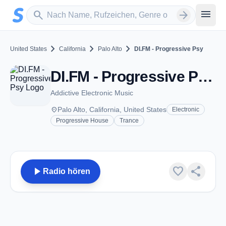
Zum Hauptinhalt springen
Sender suchen
menu
search
arrow_forward
chevron_right
chevron_right
chevron_right
United States
California
Palo Alto
DI.FM - Progressive Psy
DI.FM - Progressive Psy - Palo Alto, CA
Addictive Electronic Music
place
Palo Alto, California, United States
Electronic
Progressive House
Trance
play_arrow
favorite
share
Radio hören