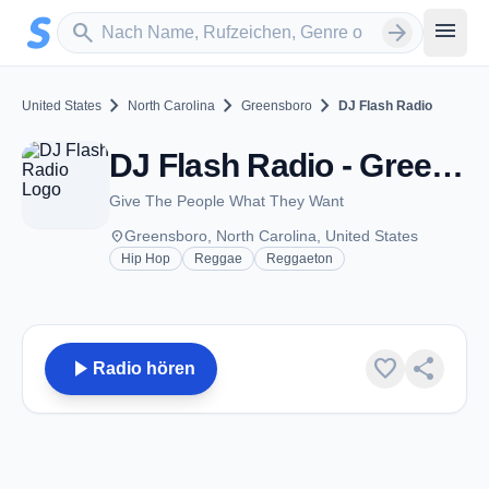
Zum Hauptinhalt springen
Sender suchen
menu
search
arrow_forward
chevron_right
chevron_right
chevron_right
United States
North Carolina
Greensboro
DJ Flash Radio
DJ Flash Radio - Greensboro, NC
Give The People What They Want
place
Greensboro, North Carolina, United States
Hip Hop
Reggae
Reggaeton
play_arrow
favorite
share
Radio hören