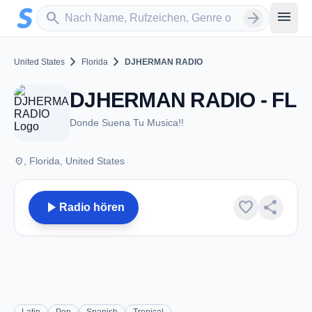
Zum Hauptinhalt springen
Sender suchen
menu
search
arrow_forward
chevron_right
chevron_right
United States
Florida
DJHERMAN RADIO
DJHERMAN RADIO - FL
Donde Suena Tu Musica!!
place
, Florida, United States
play_arrow
favorite
share
Radio hören