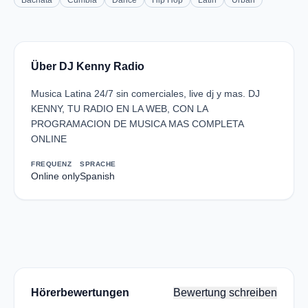
Bachata
Cumbia
Dance
Hip Hop
Latin
Urban
Über DJ Kenny Radio
Musica Latina 24/7 sin comerciales, live dj y mas. DJ
KENNY, TU RADIO EN LA WEB, CON LA
PROGRAMACION DE MUSICA MAS COMPLETA
ONLINE
FREQUENZ
SPRACHE
Online only
Spanish
Hörerbewertungen
Bewertung schreiben