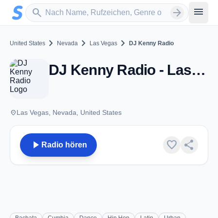
Zum Hauptinhalt springen
Sender suchen
menu
search
arrow_forward
chevron_right
chevron_right
chevron_right
United States
Nevada
Las Vegas
DJ Kenny Radio
DJ Kenny Radio - Las Vegas, NV
place
Las Vegas, Nevada, United States
play_arrow
favorite
share
Radio hören