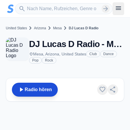
Zum Hauptinhalt springen
Sender suchen
menu
search
arrow_forward
chevron_right
chevron_right
chevron_right
United States
Arizona
Mesa
DJ Lucas D Radio
DJ Lucas D Radio - Mesa, AZ
place
Mesa, Arizona, United States
Club
Dance
Pop
Rock
play_arrow
favorite
share
Radio hören