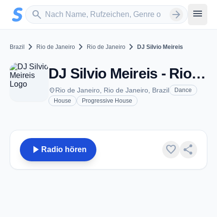
Zum Hauptinhalt springen
Sender suchen
menu
search
arrow_forward
chevron_right
chevron_right
chevron_right
Brazil
Rio de Janeiro
Rio de Janeiro
DJ Silvio Meireis
DJ Silvio Meireis - Rio de Janeiro
place
Rio de Janeiro, Rio de Janeiro, Brazil
Dance
House
Progressive House
play_arrow
favorite
share
Radio hören