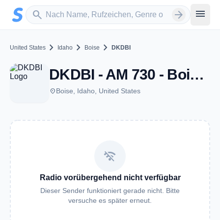
Zum Hauptinhalt springen
Sender suchen
menu
search
arrow_forward
chevron_right
chevron_right
chevron_right
United States
Idaho
Boise
DKDBI
DKDBI - AM 730 - Boise, ID
place
Boise, Idaho, United States
wifi_off
Radio vorübergehend nicht verfügbar
Dieser Sender funktioniert gerade nicht. Bitte
versuche es später erneut.