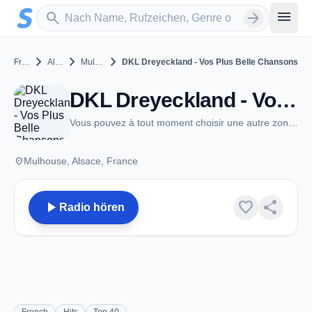
Zum Hauptinhalt springen
Sender suchen
menu
search
arrow_forward
chevron_right
chevron_right
chevron_right
France
Alsace
Mulhouse
DKL Dreyeckland - Vos Plus Belle Chansons
DKL Dreyeckland - Vos Plus Belle Chansons - Mulhouse
Vous pouvez à tout moment choisir une autre zone sur le lecteur radio
place
Mulhouse, Alsace, France
play_arrow
favorite
share
Radio hören