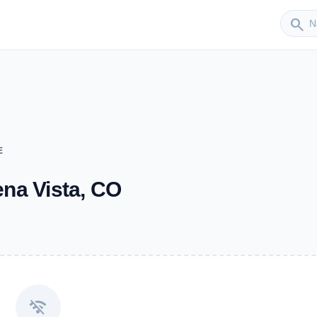
Sender
search
E
na Vista, CO
wifi_off