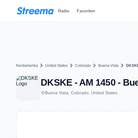
Zum Hauptinhalt springen
Radio
Favoriten
chevron_right
chevron_right
chevron_right
chevron_right
Nordamerika
United States
Colorado
Buena Vista
DKSK
DKSKE - AM 1450 - Bue
place
Buena Vista, Colorado, United States