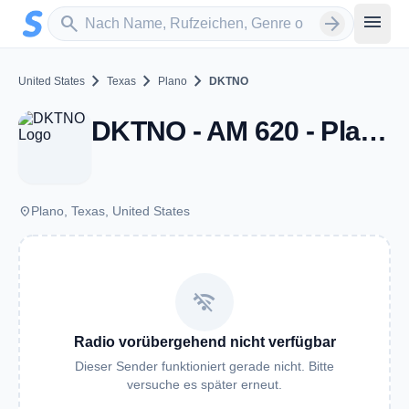
Zum Hauptinhalt springen
Sender suchen
menu
search
arrow_forward
chevron_right
chevron_right
chevron_right
United States
Texas
Plano
DKTNO
DKTNO - AM 620 - Plano, TX
place
Plano, Texas, United States
wifi_off
Radio vorübergehend nicht verfügbar
Dieser Sender funktioniert gerade nicht. Bitte
versuche es später erneut.