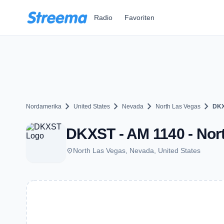
Zum Hauptinhalt springen
Radio
Favoriten
chevron_right
chevron_right
chevron_right
chevron_right
Nordamerika
United States
Nevada
North Las Vegas
DK
DKXST - AM 1140 - Nor
place
North Las Vegas, Nevada, United States