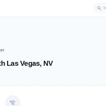
Sender
search
XST
th Las Vegas, NV
wifi_off