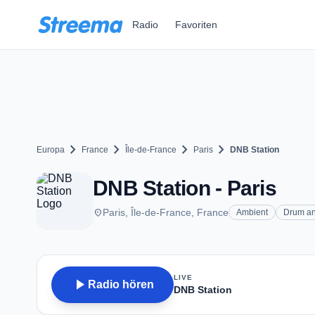
Zum Hauptinhalt springen
Radio
Favoriten
chevron_right
chevron_right
chevron_right
chevron_right
Europa
France
Île-de-France
Paris
DNB Station
DNB Station - Paris
place
Paris, Île-de-France, France
Ambient
Drum a
LIVE
play_arrow
Radio hören
DNB Station