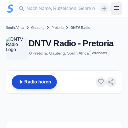
Zum Hauptinhalt springen
Sender suchen
menu
search
arrow_forward
chevron_right
chevron_right
chevron_right
South Africa
Gauteng
Pretoria
DNTV Radio
DNTV Radio - Pretoria
place
Pretoria, Gauteng, South Africa
Afrobeats
play_arrow
favorite
share
Radio hören