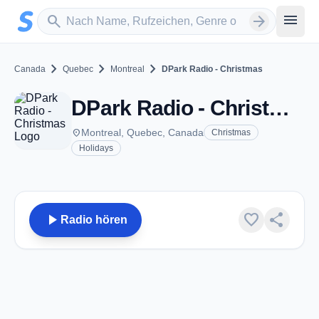
Zum Hauptinhalt springen
Sender suchen
menu
search
arrow_forward
chevron_right
chevron_right
chevron_right
Canada
Quebec
Montreal
DPark Radio - Christmas
DPark Radio - Christmas - Montreal, QC
place
Montreal, Quebec, Canada
Christmas
Holidays
play_arrow
favorite
share
Radio hören