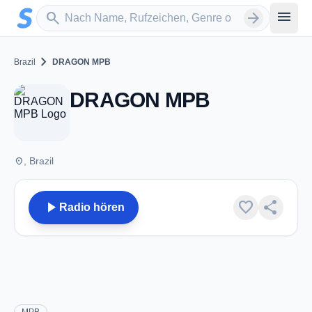
Zum Hauptinhalt springen
Sender suchen
menu
search
arrow_forward
chevron_right
Brazil
DRAGON MPB
DRAGON MPB
place
, Brazil
play_arrow
favorite
share
Radio hören