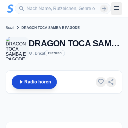
Zum Hauptinhalt springen
Sender suchen
menu
search
arrow_forward
chevron_right
Brazil
DRAGON TOCA SAMBA E PAGODE
DRAGON TOCA SAMBA E PAGODE
place
, Brazil
Brazilian
play_arrow
favorite
share
Radio hören