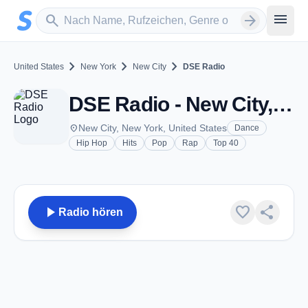
Zum Hauptinhalt springen
Sender suchen
menu
search
arrow_forward
chevron_right
chevron_right
chevron_right
United States
New York
New City
DSE Radio
DSE Radio - New City, NY
place
New City, New York, United States
Dance
Hip Hop
Hits
Pop
Rap
Top 40
play_arrow
favorite
share
Radio hören