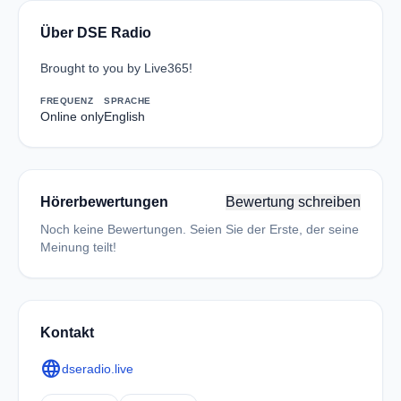
Über DSE Radio
Brought to you by Live365!
FREQUENZ
SPRACHE
Online only
English
Hörerbewertungen
Bewertung schreiben
Noch keine Bewertungen. Seien Sie der Erste, der seine
Meinung teilt!
Kontakt
language
dseradio.live