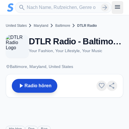
Zum Hauptinhalt springen
Sender suchen
menu
search
arrow_forward
chevron_right
chevron_right
chevron_right
United States
Maryland
Baltimore
DTLR Radio
DTLR Radio - Baltimore, MD
Your Fashion, Your Lifestyle, Your Music
place
Baltimore, Maryland, United States
play_arrow
favorite
share
Radio hören