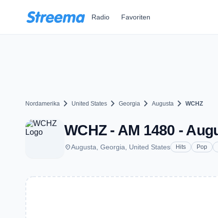
Zum Hauptinhalt springen
Radio
Favoriten
chevron_right
chevron_right
chevron_right
chevron_right
Nordamerika
United States
Georgia
Augusta
WCHZ
WCHZ - AM 1480 - Aug
place
Augusta, Georgia, United States
Hits
Pop