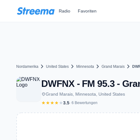
Zum Hauptinhalt springen
Radio
Favoriten
chevron_right
chevron_right
chevron_right
chevron_right
Nordamerika
United States
Minnesota
Grand Marais
DW
DWFNX - FM 95.3 - Gra
place
Grand Marais, Minnesota, United States
star
star
star
star
star
3.5
· 6 Bewertungen