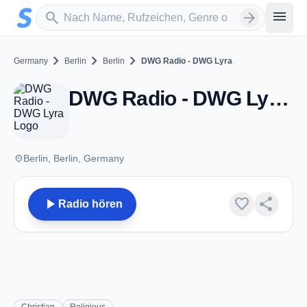
Zum Hauptinhalt springen
Sender suchen
menu
search
arrow_forward
chevron_right
chevron_right
chevron_right
Germany
Berlin
Berlin
DWG Radio - DWG Lyra
DWG Radio - DWG Lyra - Berlin
place
Berlin, Berlin, Germany
play_arrow
favorite
share
Radio hören