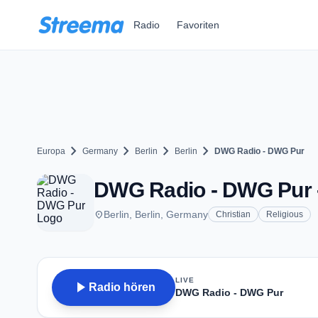
Zum Hauptinhalt springen
Radio
Favoriten
chevron_right
chevron_right
chevron_right
chevron_right
Europa
Germany
Berlin
Berlin
DWG Radio - DWG Pur
DWG Radio - DWG Pur -
place
Berlin, Berlin, Germany
Christian
Religious
LIVE
play_arrow
Radio hören
DWG Radio - DWG Pur