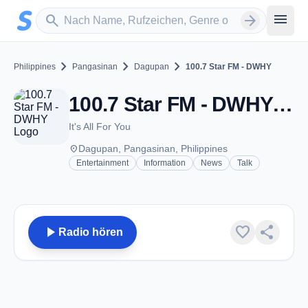
Zum Hauptinhalt springen
Sender suchen
menu
search
arrow_forward
chevron_right
chevron_right
chevron_right
Philippines
Pangasinan
Dagupan
100.7 Star FM - DWHY
100.7 Star FM - DWHY - FM 100.7 - Dagupan
It's All For You
place
Dagupan, Pangasinan, Philippines
Entertainment
Information
News
Talk
play_arrow
favorite
share
Radio hören