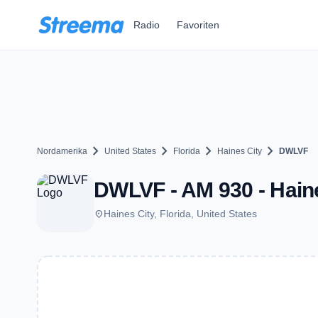
Zum Hauptinhalt springen
Radio
Favoriten
chevron_right
chevron_right
chevron_right
chevron_right
Nordamerika
United States
Florida
Haines City
DWLVF
DWLVF - AM 930 - Haine
place
Haines City, Florida, United States