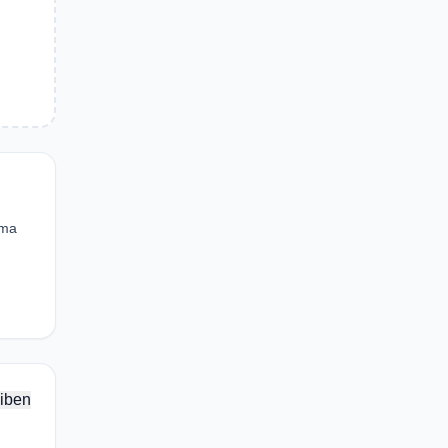
ema
iben