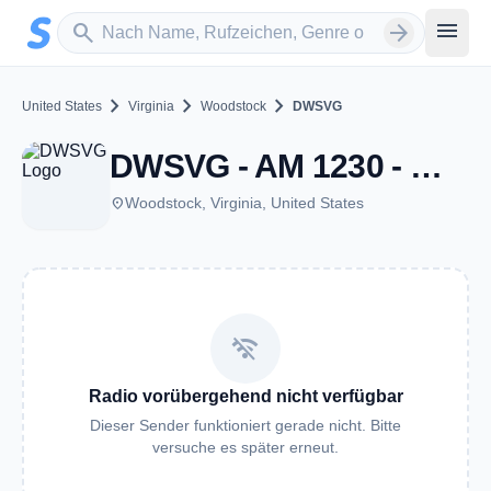
Zum Hauptinhalt springen
Sender suchen
menu
search
arrow_forward
chevron_right
chevron_right
chevron_right
United States
Virginia
Woodstock
DWSVG
DWSVG - AM 1230 - Woodstock, VA
place
Woodstock, Virginia, United States
wifi_off
Radio vorübergehend nicht verfügbar
Dieser Sender funktioniert gerade nicht. Bitte
versuche es später erneut.