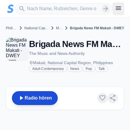
Zum Hauptinhalt springen
Sender suchen
menu
search
arrow_forward
chevron_right
chevron_right
chevron_right
Philippines
National Capital Region
Makati
Brigada News FM Makati - DWEY
Brigada News FM Makati - DWEY - FM 104.7 - Makati
The Music and News Authority
place
Makati, National Capital Region, Philippines
Adult Contemporary
News
Pop
Talk
play_arrow
favorite
share
Radio hören