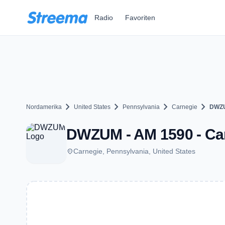
Zum Hauptinhalt springen
Radio
Favoriten
chevron_right
chevron_right
chevron_right
chevron_right
Nordamerika
United States
Pennsylvania
Carnegie
DWZ
DWZUM - AM 1590 - Ca
place
Carnegie, Pennsylvania, United States