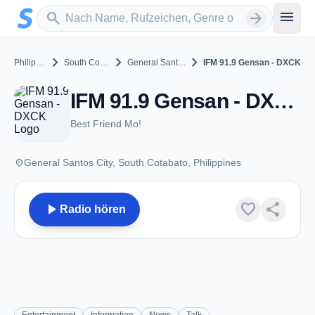
Zum Hauptinhalt springen
Sender suchen
menu
search
arrow_forward
chevron_right
chevron_right
chevron_right
Philippines
South Cotabato
General Santos City
IFM 91.9 Gensan - DXCK
IFM 91.9 Gensan - DXCK - FM 91.9 - General Santos City
Best Friend Mo!
place
General Santos City, South Cotabato, Philippines
play_arrow
favorite
share
Radio hören