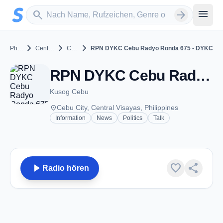
Zum Hauptinhalt springen
Sender suchen
menu
search
arrow_forward
chevron_right
chevron_right
chevron_right
Philippines
Central Visayas
Cebu City
RPN DYKC Cebu Radyo Ronda 675 - DYKC
RPN DYKC Cebu Radyo Ronda 675 - DYKC - AM 675 - Cebu City
Kusog Cebu
place
Cebu City, Central Visayas, Philippines
Information
News
Politics
Talk
play_arrow
favorite
share
Radio hören