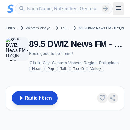
Zum Hauptinhalt springen
Sender suchen
menu
search
arrow_forward
chevron_right
chevron_right
chevron_right
Philippines
Western Visayas Region
Iloilo City
89.5 DWIZ News FM - DYQN
89.5 DWIZ News FM - DYQN - FM 89.5 - Iloilo City
Feels good to be home!
place
Iloilo City, Western Visayas Region, Philippines
News
Pop
Talk
Top 40
Variety
play_arrow
favorite
share
Radio hören