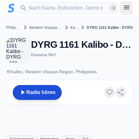
Zum Hauptinhalt springen
Sender suchen
menu
search
arrow_forward
chevron_right
chevron_right
chevron_right
Philippines
Western Visayas Region
Kalibo
DYRG 1161 Kalibo - DYRG
DYRG 1161 Kalibo - DYRG - AM 1161 - Kalibo
Kasama Mo!
place
Kalibo, Western Visayas Region, Philippines
play_arrow
favorite
share
Radio hören