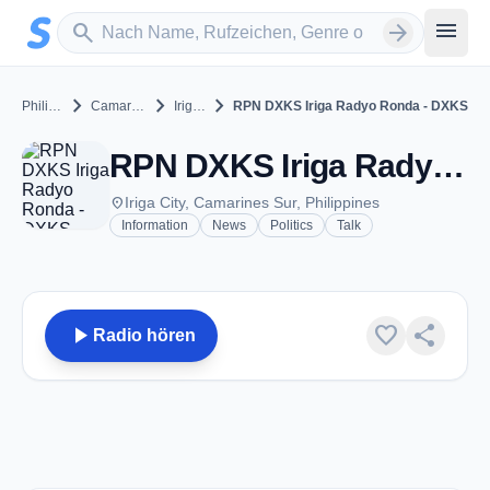
Zum Hauptinhalt springen
Sender suchen
menu
search
arrow_forward
chevron_right
chevron_right
chevron_right
Philippines
Camarines Sur
Iriga City
RPN DXKS Iriga Radyo Ronda - DXKS
RPN DXKS Iriga Radyo Ronda - DXKS - AM 1332 - Iriga City
place
Iriga City, Camarines Sur, Philippines
Information
News
Politics
Talk
play_arrow
favorite
share
Radio hören