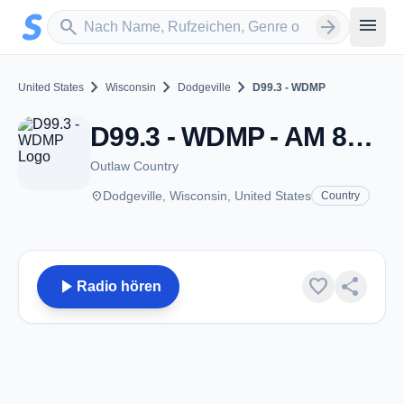
Zum Hauptinhalt springen
Sender suchen
menu
search
arrow_forward
chevron_right
chevron_right
chevron_right
United States
Wisconsin
Dodgeville
D99.3 - WDMP
D99.3 - WDMP - AM 810 - Dodgeville, WI
Outlaw Country
place
Dodgeville, Wisconsin, United States
Country
play_arrow
favorite
share
Radio hören