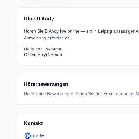
Über D Andy
Hören Sie D Andy live online — ein in Leipzig ansässiger
Anmeldung erforderlich.
FREQUENZ
SPRACHE
Online only
German
Hörerbewertungen
Noch keine Bewertungen. Seien Sie der Erste, der seine Me
Kontakt
language
laut.fm