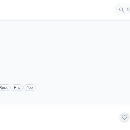
Sender
search
 Rock
Hits
Pop
favorite