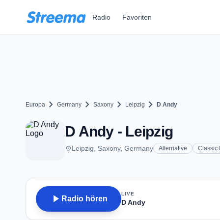
Zum Hauptinhalt springen
Radio
Favoriten
chevron_right
chevron_right
chevron_right
chevron_right
Europa
Germany
Saxony
Leipzig
D Andy
D Andy - Leipzig
place
Leipzig, Saxony, Germany
Alternative
Classic
LIVE
play_arrow
Radio hören
D Andy