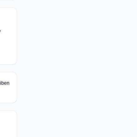
e
iben