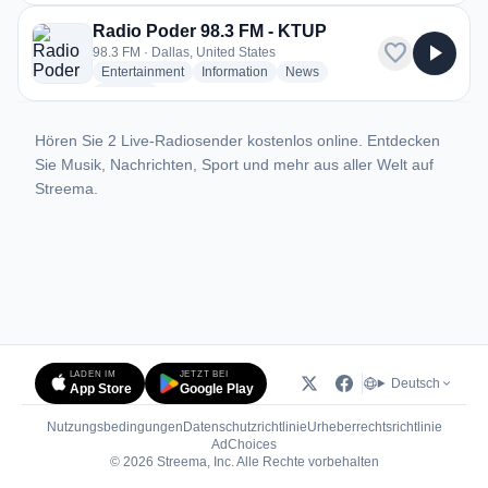
Radio Poder 98.3 FM - KTUP
favorite
play_arrow
98.3 FM · Dallas, United States
radio stations
radio stations
radio stations
Entertainment
Information
News
more genres for Radio Poder 98.3 FM - KTUP
+2
more
Hören Sie 2 Live-Radiosender kostenlos online. Entdecken
Sie Musik, Nachrichten, Sport und mehr aus aller Welt auf
Streema.
LADEN IM
JETZT BEI
Deutsch
App Store
Google Play
Nutzungsbedingungen
Datenschutzrichtlinie
Urheberrechtsrichtlinie
(öffnet in neuem Tab)
AdChoices
© 2026 Streema, Inc. Alle Rechte vorbehalten