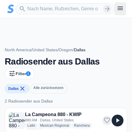
Zum Hauptinhalt springen
Sender suchen
menu
search
arrow_forward
North America
/
United States
/
Oregon
/
Dallas
Radiosender aus Dallas
tune
Filter
1
close
Alle zurücksetzen
Dallas
2 Radiosender aus Dallas
2 Radiosender aus Dallas
La Campeona 880 - KWIP
favorite
play_arrow
880 AM · Dallas, United States
radio stations
radio stations
radio stations
Latin
Mexican Regional
Ranchera
more genres for La Campeona 880 - KWIP
+1
more