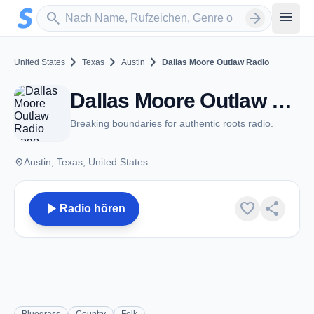
Zum Hauptinhalt springen
Sender suchen
menu
search
arrow_forward
chevron_right
chevron_right
chevron_right
United States
Texas
Austin
Dallas Moore Outlaw Radio
Dallas Moore Outlaw Radio - Austin, TX
Breaking boundaries for authentic roots radio.
place
Austin, Texas, United States
play_arrow
favorite
share
Radio hören