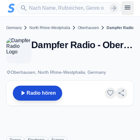
Zum Hauptinhalt springen
Sender suchen
menu
search
arrow_forward
chevron_right
chevron_right
chevron_right
Germany
North Rhine-Westphalia
Oberhausen
Dampfer Radio
Dampfer Radio - Oberhausen
place
Oberhausen, North Rhine-Westphalia, Germany
play_arrow
favorite
share
Radio hören