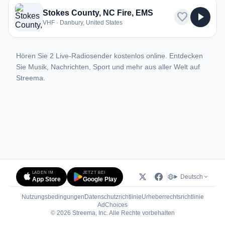
Stokes County, NC Fire, EMS
favorite
play_arrow
VHF · Danbury, United States
Hören Sie 2 Live-Radiosender kostenlos online. Entdecken
Sie Musik, Nachrichten, Sport und mehr aus aller Welt auf
Streema.
LADEN IM
JETZT BEI
Deutsch
App Store
Google Play
Nutzungsbedingungen
Datenschutzrichtlinie
Urheberrechtsrichtlinie
(öffnet in neuem Tab)
AdChoices
© 2026 Streema, Inc. Alle Rechte vorbehalten