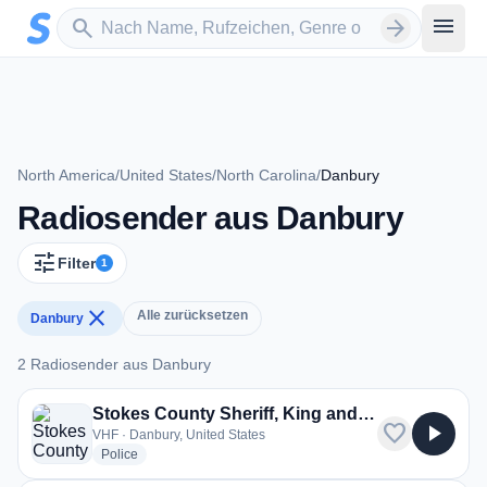
Zum Hauptinhalt springen
Sender suchen
menu
search
arrow_forward
North America
/
United States
/
North Carolina
/
Danbury
Radiosender aus Danbury
tune
Filter
1
close
Alle zurücksetzen
Danbury
2 Radiosender aus Danbury
2 Radiosender aus Danbury
Stokes County Sheriff, King and Walnut Cove Police
favorite
play_arrow
VHF · Danbury, United States
radio stations
Police